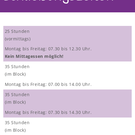
Nestgruppe
Räumlichkeiten & Außenanlagen
25 Stunden
Verbund
(vormittags)
Träger
Montag bis Freitag: 07.30 bis 12.30 Uhr.
Kein Mittagessen möglich!
Elternvertretung
35 Stunden
STEP Elternportal
(im Block)
Downloads
Montag bis Freitag: 07.00 bis 14.00 Uhr.
35 Stunden
Elternbeiträge 2023/2024
(im Block)
Elternbeiträgssatzung
Montag bis Freitag: 07.30 bis 14.30 Uhr.
Kindergarten-ABC
35 Stunden
Unser Konzept
(im Block)